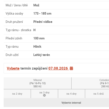
Muž / žena /dítě
Muž
Výška osoby
173 - 185 cm
Druh pružení
Přední vidlice
Typ rámu - zkratka
H
Přední zdvih
100 mm
Typ rámu
Hliník
Druh užití
Lehký terén
Vyberte
termín zapůjčení
07.08.2026
Víkend
Celoden
(Pá 16-Po 10)
(Pá 9-1
580 Kč
290 K
na 3 dny
na 2 dny
na 4 dny
na 5 dnů
Vyberte interval