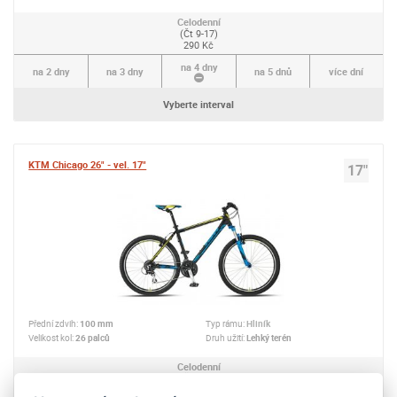
Celodenní
(Čt 9-17)
290 Kč
na 4 dny
na 2 dny
na 3 dny
na 5 dnů
více dní
Vyberte interval
KTM Chicago 26" - vel. 17"
17"
Přední zdvih:
100 mm
Typ rámu:
Hliník
Velikost kol:
26 palců
Druh užití:
Lehký terén
Celodenní
(Čt 9-17)
290 Kč