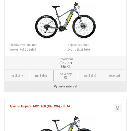
Přední zdvih:
100 mm
Typ rámu:
Hliník
Velikost kol:
29 palců
Druh užití:
E-bike
Celodenní
(Čt 9-17)
850 Kč
na 4 dny
na 2 dny
na 3 dny
na 5 dnů
více dní
Vyberte interval
Apache Hupahu MX1 400 (840 Wh) vel. M
M