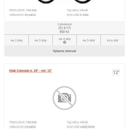
Přední zdvih:
100 mm
Typ rámu:
Hliník
Velikost kol:
29 palců
Druh užití:
E-bike
Celodenní
(Čt 9-17)
850 Kč
na 4 dny
na 2 dny
na 3 dny
na 5 dnů
více dní
Vyberte interval
High Colorado jr. 24" - vel. 12"
12"
Přední zdvih:
100 mm
Typ rámu:
Hliník
Velikost kol:
24 palců
Druh užití:
Lehký terén