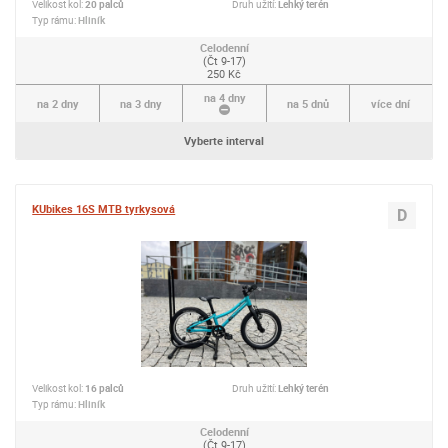
Velikost kol:
20 palců
Druh užití:
Lehký terén
Typ rámu:
Hliník
Celodenní
(Čt 9-17)
250 Kč
na 4 dny
na 2 dny
na 3 dny
na 5 dnů
více dní
Vyberte interval
KUbikes 16S MTB tyrkysová
D
Velikost kol:
16 palců
Druh užití:
Lehký terén
Typ rámu:
Hliník
Celodenní
(Čt 9-17)