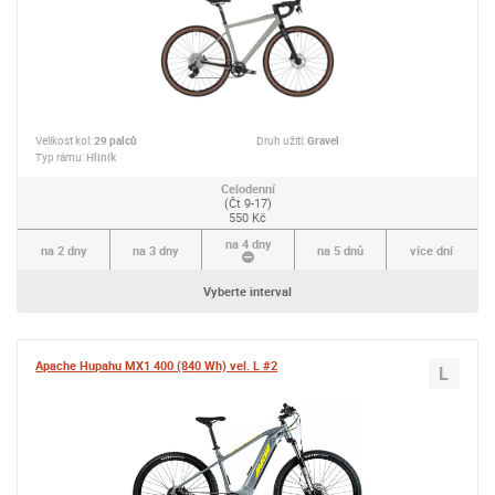
Velikost kol:
29 palců
Druh užití:
Gravel
Typ rámu:
Hliník
Celodenní
(Čt 9-17)
550 Kč
na 4 dny
na 2 dny
na 3 dny
na 5 dnů
více dní
Vyberte interval
Apache Hupahu MX1 400 (840 Wh) vel. L #2
L