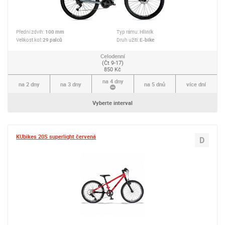
Přední zdvih:
100 mm
Typ rámu:
Hliník
Velikost kol:
29 palců
Druh užití:
E-bike
Celodenní
(Čt 9-17)
850 Kč
na 4 dny
na 2 dny
na 3 dny
na 5 dnů
více dní
Vyberte interval
KUbikes 20S superlight červená
D