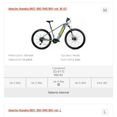
Apache Hupahu MX1 400 (840 Wh) vel. M #2
M
Přední zdvih:
100 mm
Typ rámu:
Hliník
Velikost kol:
29 palců
Druh užití:
E-bike
Celodenní
(Čt 9-17)
850 Kč
na 4 dny
na 2 dny
na 3 dny
na 5 dnů
více dní
Vyberte interval
Apache Hupahu MX1 400 (840 Wh) vel. L
L