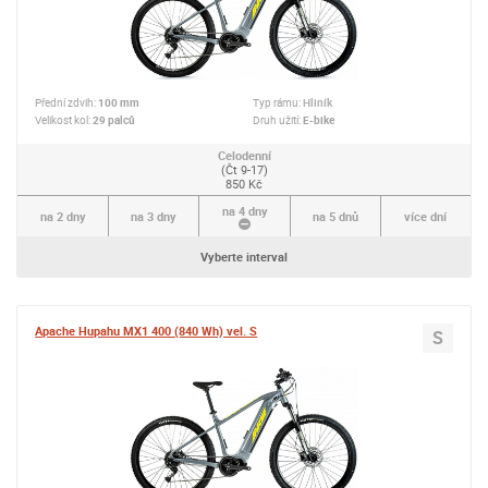
Přední zdvih:
100 mm
Typ rámu:
Hliník
Velikost kol:
29 palců
Druh užití:
E-bike
Celodenní
(Čt 9-17)
850 Kč
na 4 dny
na 2 dny
na 3 dny
na 5 dnů
více dní
Vyberte interval
Apache Hupahu MX1 400 (840 Wh) vel. S
S