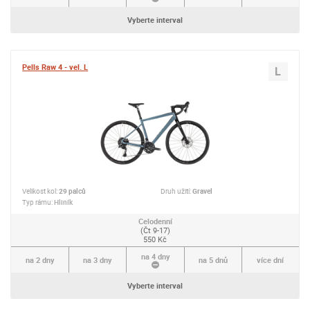
Vyberte interval
Pells Raw 4 - vel. L
L
Velikost kol:
29 palců
Druh užití:
Gravel
Typ rámu:
Hliník
Celodenní
(Čt 9-17)
550 Kč
na 4 dny
na 2 dny
na 3 dny
na 5 dnů
více dní
Vyberte interval