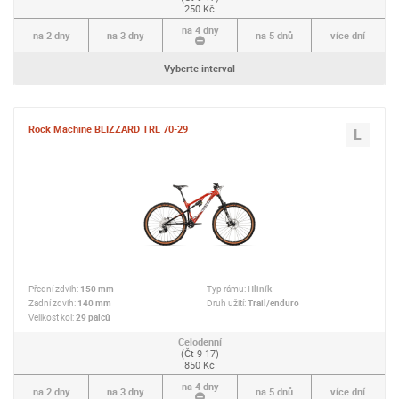
250 Kč
na 4 dny
na 2 dny
na 3 dny
na 5 dnů
více dní
Vyberte interval
Rock Machine BLIZZARD TRL 70-29
L
Přední zdvih:
150 mm
Typ rámu:
Hliník
Zadní zdvih:
140 mm
Druh užití:
Trail/enduro
Velikost kol:
29 palců
Celodenní
(Čt 9-17)
850 Kč
na 4 dny
na 2 dny
na 3 dny
na 5 dnů
více dní