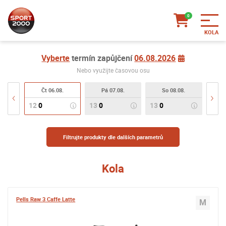
Vyberte
termín zapůjčení
06.08.2026
Nebo využijte časovou osu
Čt 06.08.
Pá 07.08.
So 08.08.
12
0
13
0
13
0
Filtrujte produkty dle dalších parametrů
Kola
Pells Raw 3 Caffe Latte
M