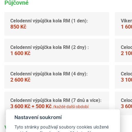
Půjčovné
Celodenní výpůjčka kola RM (1 den):
Víke
850 Kč
1 60
Celodenní výpůjčka kola RM (2 dny) :
Celod
1 600 Kč
2 10
Celodenní výpůjčka kola RM (4 dny):
Celod
2 600 Kč
3 10
Celodenní výpůjčka kola RM (7 dnů a více):
Celod
3 600 Kč + 500 Kč
3 60
/každé další období
Nastavení soukromí
Vratná kauce: 4 000 Kč
Tyto stránky používají soubory cookies uložené