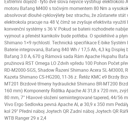
Extrémní dojezd - tyto dvě slova nejvíce vystihují elektrok
motoru Bafang M400 s točivým momentem 80 Nm a vysokoka
absolvovat dlouhé cyklovýlety bez strachu, že zůstanete stát 
elektrokola pracuje na 48 V, čímž se zvyšuje efektivita využití
konvenční systémy s 36 V. Pokud se baterii rozhodnete nabíje
vyjmout a přenést kamkoliv bude potřeba. O spolehlivé a plynu
Shimano 1×9 rychlostí. Technická specifikace E-bike Systé
Baterie integrovaná, Bafang 840 Wh / 17,5 Ah, 4,3 kg Disple
Bafang 3.0 A, 670 g Rámová sada Rám Apache Hupahu Bafang A
pružinová RST Omega LO Zdvih vpředu 100 Pohon Počet pře
RD-M2000-SGS, Shadow Řazení Shimano Acera SL-M3000, Rap
Kazeta Shimano CS-HG200, 11-36 z. Řetěz KMC e9 Brzdy Brz
MT201 Brzdové třmeny hydraulické Shimano BR-MT200 Brzd
160 mm) Komponenty Řídítka Apache Al 31,8 x 720 mm, zvýš
80 mm, 7° Hlavové složení semiintegrované tapered, 44/56 
Vivo Ergo Sedlovka pevná Apache Al, ø 30,9 x 350 mm Pedály
kol 29" Přední náboj Joytech QR Zadní náboj Joytech QR Ráf
WTB Ranger 29 x 2,4