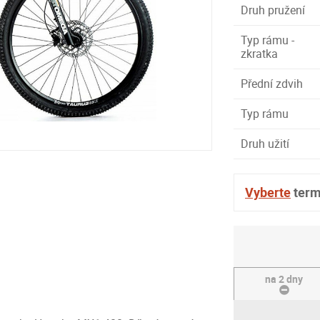
Druh pružení
Typ rámu -
zkratka
Přední zdvih
Typ rámu
Druh užití
Vyberte
term
na 2 dny