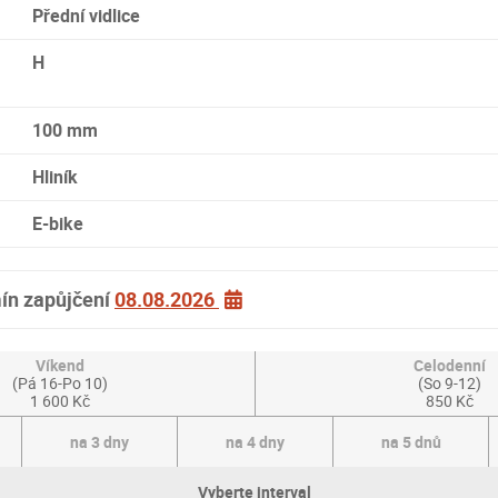
Přední vidlice
H
100 mm
Hliník
E-bike
ín zapůjčení
08.08.2026
Víkend
Celodenní
(Pá 16-Po 10)
(So 9-12)
1 600 Kč
850 Kč
na 3 dny
na 4 dny
na 5 dnů
Vyberte interval