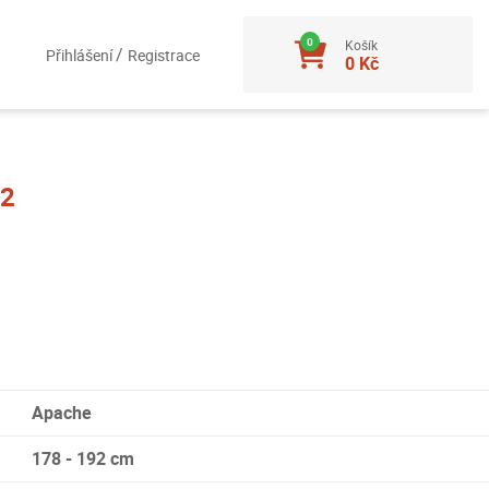
Košík
/
Přihlášení
Registrace
0 Kč
#2
Apache
178 - 192 cm