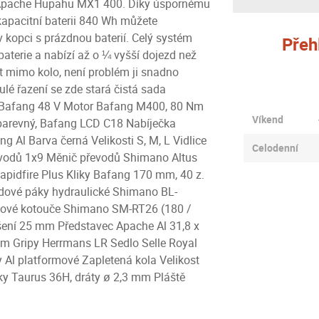
olo Apache Hupahu MX1 400. Díky úspornému
pacitní baterii 840 Wh můžete
v kopci s prázdnou baterií. Celý systém
Přeh
 baterie a nabízí až o ¼ vyšší dojezd než
t mimo kolo, není problém ji snadno
lé řazení se zde stará čistá sada
m Bafang 48 V Motor Bafang M400, 80 Nm
Víkend
j barevný, Bafang LCD C18 Nabíječka
l Barva černá Velikosti S, M, L Vidlice
Celodenní
vodů 1x9 Měnič převodů Shimano Altus
idfire Plus Kliky Bafang 170 mm, 40 z.
dové páky hydraulické Shimano BL-
ové kotouče Shimano SM-RT26 (180 /
ení 25 mm Představec Apache Al 31,8 x
mm Gripy Herrmans LR Sedlo Selle Royal
 Al platformové Zapletená kola Velikost
ky Taurus 36H, dráty ø 2,3 mm Pláště